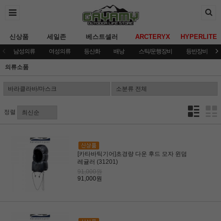
신상품
세일존
베스트셀러
ARCTERYX
HYPERLITE
남성의류
여성의류
등산화
배낭
스틱/운행장비
등반장비
의류소품
정렬
[카타바틱기어]초경량 다운 후드 모자 윈덤
레귤러 (31201)
91,000원
91,000원