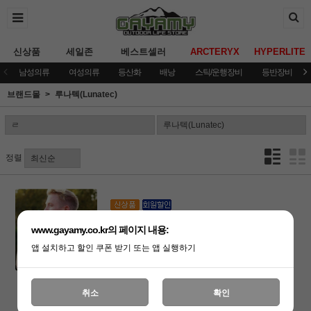
신상품
세일존
베스트셀러
ARCTERYX
HYPERLITE
남성의류
여성의류
등산화
배낭
스틱/운행장비
등반장비
브랜드몰
루나텍(Lunatec)
정렬
[루나텍]아쿠아봇 750ml 물병
www.gayamy.co.kr의 페이지 내용:
(품절)
앱 설치하고 할인 쿠폰 받기 또는 앱 실행하기
취소
확인