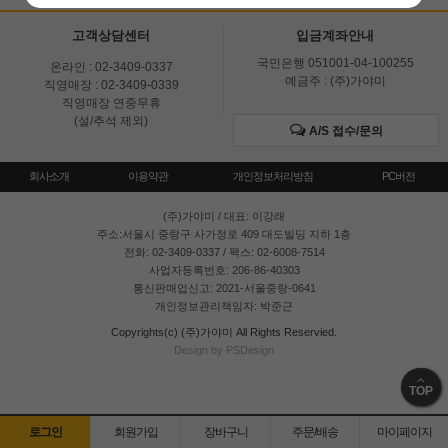
고객상담센터
입금계좌안내
국민은행 051001-04-100255
온라인 : 02-3409-0337
예금주 : (주)가야미
직영매장 : 02-3409-0339
직영매장 연중무휴
(설/추석 제외)
A/S 접수/문의
회사소개
이용약관
개인정보처리방침
PC버전
(주)가야미
/ 대표: 이강래
주소:서울시 중랑구 사가정로 409 대도빌딩 지하 1층
전화: 02-3409-0337 / 팩스: 02-6008-7514
사업자등록번호: 206-86-40303
통신판매업신고: 2021-서울중랑-0641
개인정보관리책임자: 박준근
Copyrights(c) (주)가야미 All Rights Reservied.
Design by PSDesign
TOP
로그인
회원가입
장바구니
주문/배송
마이페이지