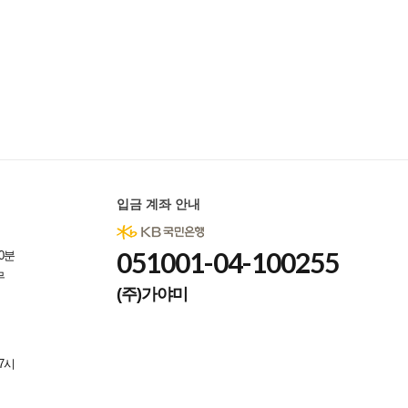
입금 계좌 안내
051001-04-100255
0분
무
(주)가야미
7시