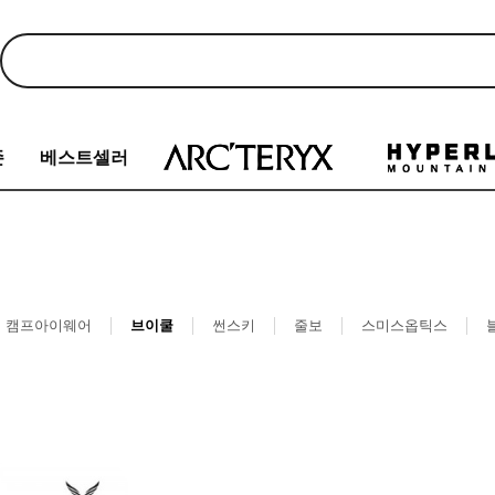
존
베스트셀러
캠프아이웨어
브이쿨
썬스키
줄보
스미스옵틱스