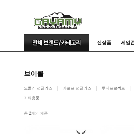
신상품
세일
브이쿨
오클리 선글라스
카로프 선글라스
루디프로젝트
기타용품
총
2
개의 제품