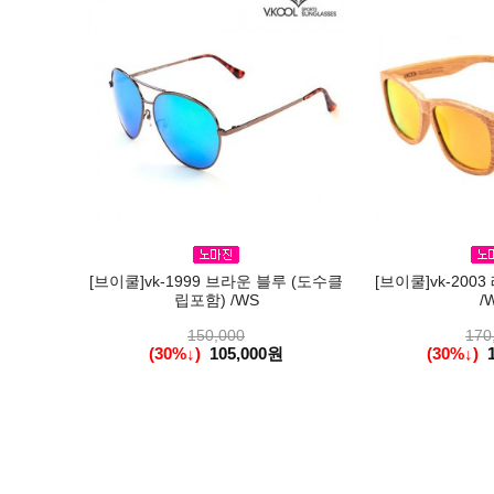
[브이쿨]vk-1999 브라운 블루 (도수클
[브이쿨]vk-200
립포함) /WS
/
150,000
170
(30%↓)
105,000원
(30%↓)