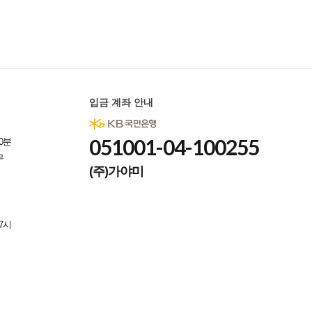
입금 계좌 안내
051001-04-100255
0분
무
(주)가야미
7시