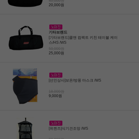
40,000원
20,000원
기타브랜드
[기타브랜드]콜맨 컴팩트 키친 테이블 케이
스/HS /WS
50,000원
25,000원
[선인상사]보온/방풍 마스크 /WS
18,000원
9,000원
[위켄즈]식기건조망 /WS