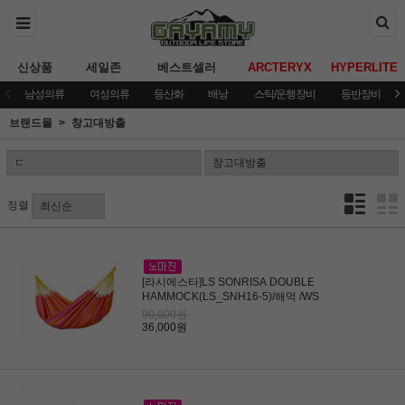
신상품
세일존
베스트셀러
ARCTERYX
HYPERLITE
남성의류
여성의류
등산화
배낭
스틱/운행장비
등반장비
브랜드몰
창고대방출
정렬
[라시에스타]LS SONRISA DOUBLE
HAMMOCK(LS_SNH16-5)/해먹 /WS
90,000원
36,000원