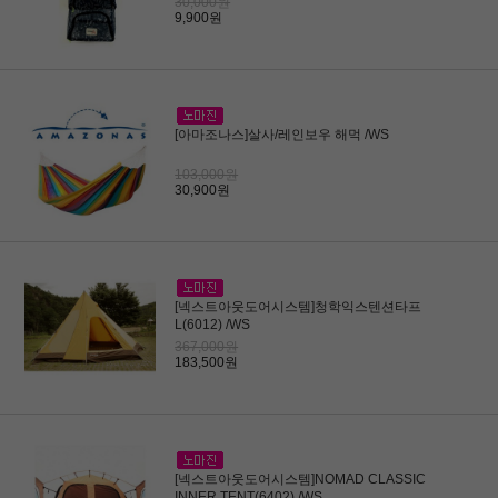
30,000원
9,900원
[아마조나스]살사/레인보우 해먹 /WS
103,000원
30,900원
[넥스트아웃도어시스템]청학익스텐션타프
L(6012) /WS
367,000원
183,500원
[넥스트아웃도어시스템]NOMAD CLASSIC
INNER TENT(6402) /WS