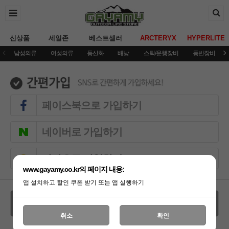
신상품
세일존
베스트셀러
ARCTERYX
HYPERLITE
남성의류
여성의류
등산화
배낭
스틱/운행장비
등반장비
페이스북으로 가입하기
네이버로 가입하기
카카오로 가입하기
www.gayamy.co.kr의 페이지 내용:
앱 설치하고 할인 쿠폰 받기 또는 앱 실행하기
간편회원가입
취소
확인
SNS계정이 없으신 경우 일반 회원가입을 통해