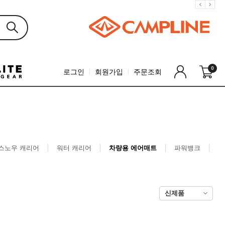
0
로그인
회원가입
주문조회
스노우 캐리어
워터 캐리어
차량용 에어매트
파워뱅크