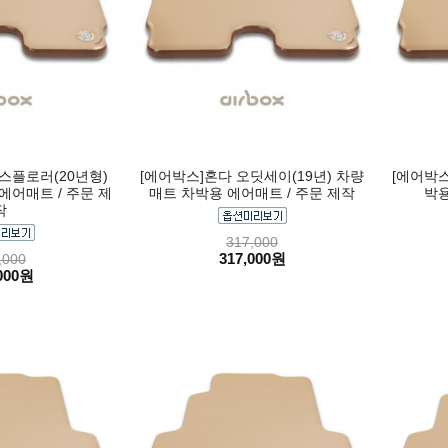
스플로러(20년형)
[에어박스]혼다 오딧세이(19년) 차량
[에어박스
에어매트 / 주문 제
매트 차박용 에어매트 / 주문 제작
박용
작
317,000
317,000원
,000
000원