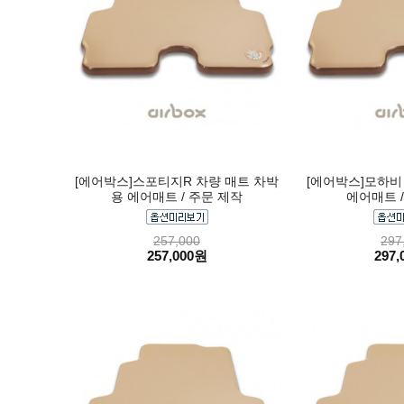
[에어박스]스포티지R 차량 매트 차박
[에어박스]모하비
용 에어매트 / 주문 제작
에어매트 /
257,000
297
257,000원
297,