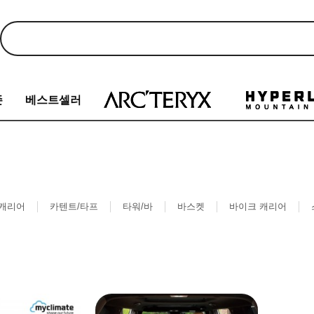
존
베스트셀러
 캐리어
카텐트/타프
타워/바
바스켓
바이크 캐리어