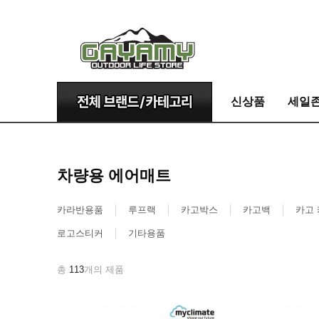
신상품
세일
차량용 에어매트
카라반용품
루프랙
카고박스
카고백
카고
로고스티커
기타용품
총
113
개의 제품