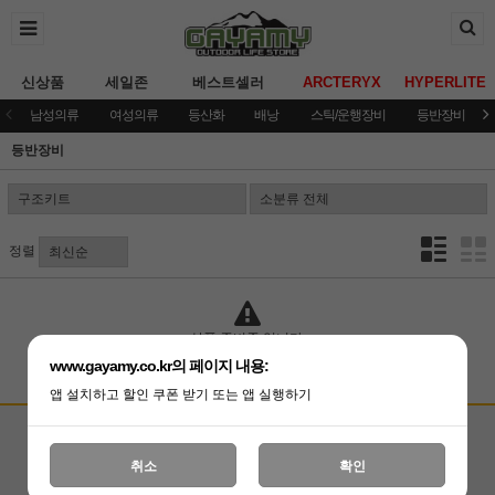
신상품
세일존
베스트셀러
ARCTERYX
HYPERLITE
남성의류
여성의류
등산화
배낭
스틱/운행장비
등반장비
등반장비
정렬
상품 준비중 입니다.
www.gayamy.co.kr의 페이지 내용:
앱 설치하고 할인 쿠폰 받기 또는 앱 실행하기
고객상담센터
입금계좌안내
국민은행 051001-04-100255
온라인 : 02-3409-0337
취소
확인
예금주 : (주)가야미
직영매장 : 02-3409-0339