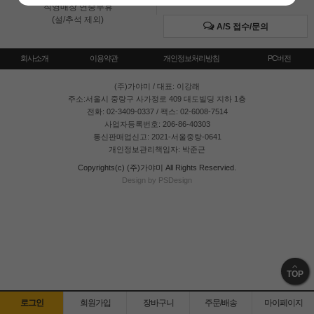
직영매장 연중무휴
(설/추석 제외)
A/S 접수/문의
회사소개
이용약관
개인정보처리방침
PC버전
(주)가야미
/ 대표: 이강래
주소:서울시 중랑구 사가정로 409 대도빌딩 지하 1층
전화: 02-3409-0337 / 팩스: 02-6008-7514
사업자등록번호: 206-86-40303
통신판매업신고: 2021-서울중랑-0641
개인정보관리책임자: 박준근
Copyrights(c) (주)가야미 All Rights Reservied.
Design by PSDesign
TOP
로그인
회원가입
장바구니
주문/배송
마이페이지