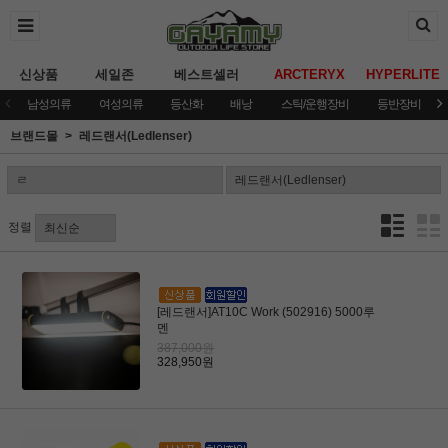
신상품
세일존
베스트셀러
ARCTERYX
HYPERLITE
남성의류
여성의류
등산화
배낭
스틱/운행장비
등반장비
브랜드몰
레드랜서(Ledlenser)
정렬
[레드랜서]AT10C Work (502916) 5000루
멘
387,000원
328,950원