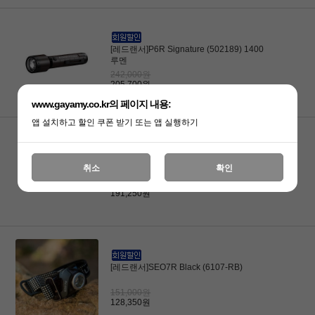
[레드랜서]P6R Signature (502189) 1400
루멘
242,000원
205,700원
www.gayamy.co.kr의 페이지 내용:
앱 설치하고 할인 쿠폰 받기 또는 앱 실행하기
[레드랜서]P7R Work (502187) 1200루멘
취소
확인
225,000원
191,250원
[레드랜서]SEO7R Black (6107-RB)
151,000원
128,350원