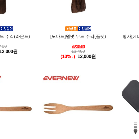
드 주걱(라운드)
[노마드]월넛 우드 주걱(플랫)
행사[에버
400
12,000원
13,400
(10%↓)
12,000원