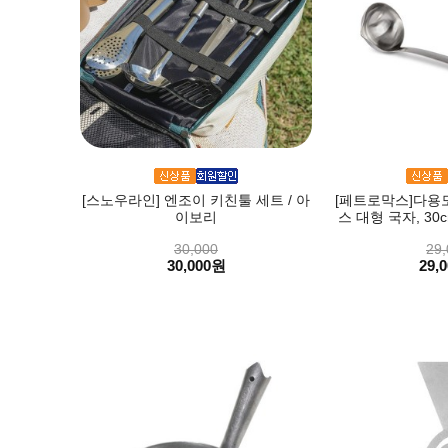
[스노우라인] 엔조이 키친툴 세트 / 아
[페트로막스]다용
이보리
스 대형 국자, 30cm
30,000
29,
30,000원
29,