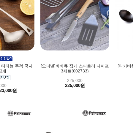
어 티타늄 주걱 국자
[오피넬]바베큐 집게 스파출러 나이프
[타키비
집게
3세트(002733)
225,000
225,000원
000
23,000원