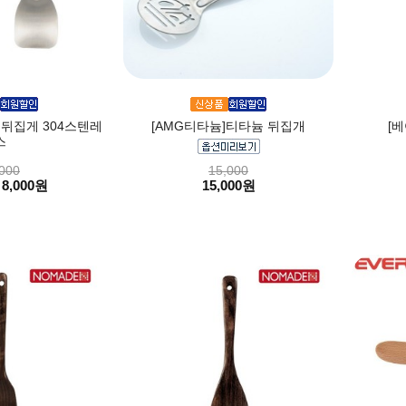
 뒤집게 304스텐레
[AMG티타늄]티타늄 뒤집개
[
스
000
15,000
8,000원
15,000원