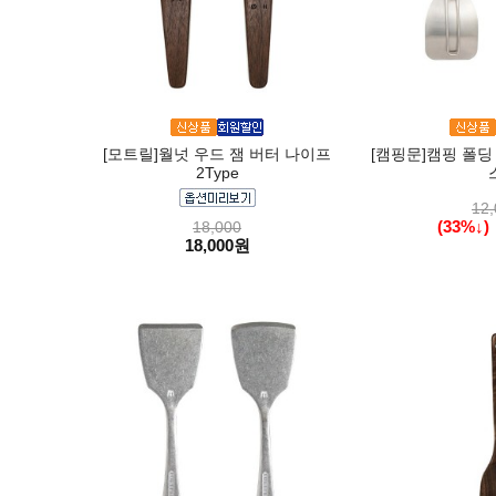
[모트릴]월넛 우드 잼 버터 나이프
[캠핑문]캠핑 폴딩
2Type
12,
(33%↓)
18,000
18,000원