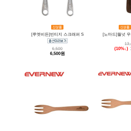
[루엣비든]빈티지 스크래퍼 S
[노마드]월넛 우
13,
(10%↓)
6,500
6,500원