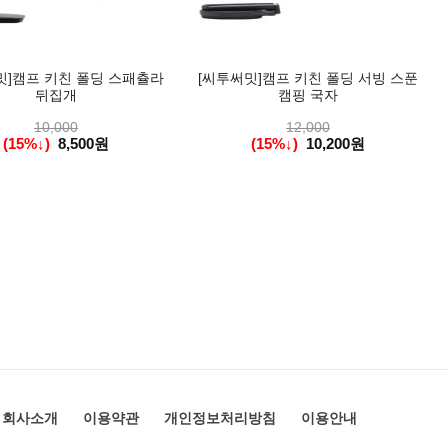
밋]캠프 키친 폴딩 스패츌라
[씨투써밋]캠프 키친 폴딩 서빙 스푼
뒤집개
캠핑 국자
10,000
12,000
(15%↓)
8,500원
(15%↓)
10,200원
회사소개
이용약관
개인정보처리방침
이용안내