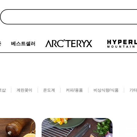
존
베스트셀러
로삽
계란꽂이
온도계
커피/용품
비상식량/식품
기