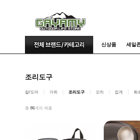
신상품
세일
조리도구
칼/도마
가위
조리도구
꼬치
집게
화
총
86
개의 제품