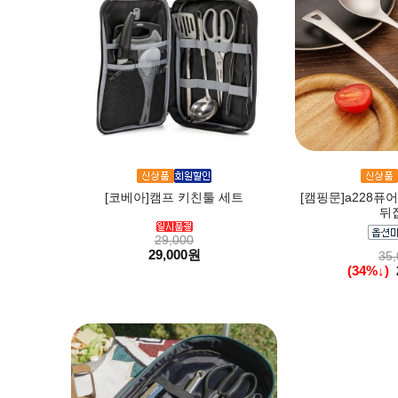
[코베아]캠프 키친툴 세트
[캠핑문]a228퓨
뒤
29,000
29,000원
35,
(34%↓)