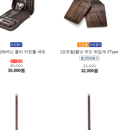
]에버닌 졸리 키친툴 세트
[모트릴]월넛 우드 뒤집개 2Type
35,000
32,000
35,000원
32,000원