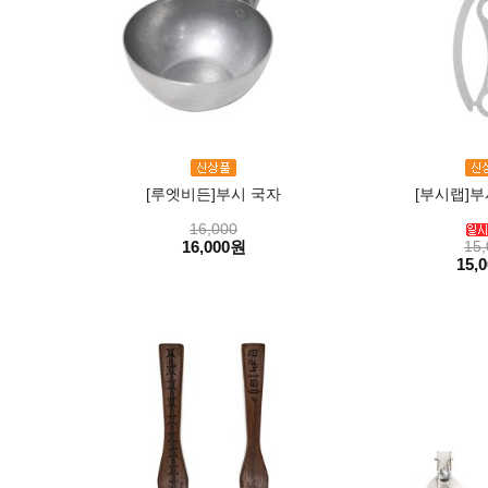
[루엣비든]부시 국자
[부시랩]
16,000
16,000원
15,
15,