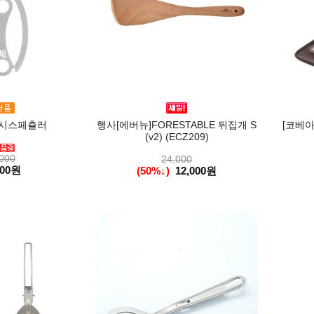
부시스페츌러
행사[에버뉴]FORESTABLE 뒤집개 S
[코베아
(v2) (ECZ209)
000
24,000
000원
(50%↓)
12,000원