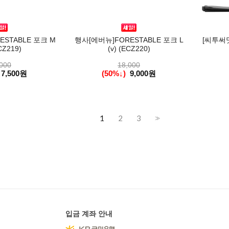
STABLE 포크 M
행사[에버뉴]FORESTABLE 포크 L
[씨투써
CZ219)
(v) (ECZ220)
000
18,000
7,500원
(50%↓)
9,000원
1
2
3
>>
입금 계좌 안내