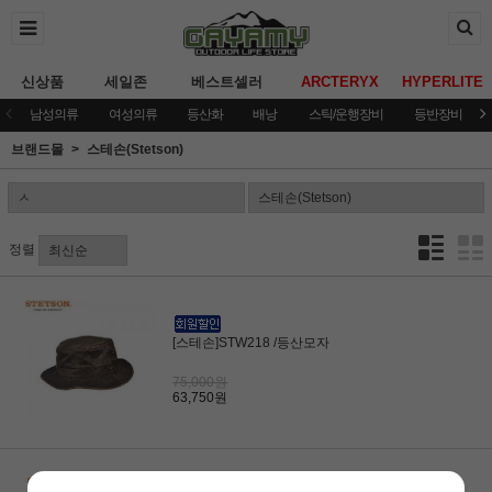
신상품
세일존
베스트셀러
ARCTERYX
HYPERLITE
남성의류
여성의류
등산화
배낭
스틱/운행장비
등반장비
브랜드몰
스테손(Stetson)
정렬
[스테손]STW218 /등산모자
75,000원
63,750원