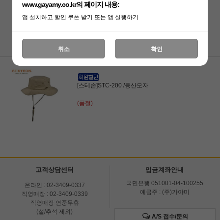
www.gayamy.co.kr의 페이지 내용:
[스테손]STC-263 /등산모자
앱 설치하고 할인 쿠폰 받기 또는 앱 실행하기
36,000원
30,600원
취소
확인
[스테손]STC-200 /등산모자
(품절)
고객상담센터
입금계좌안내
국민은행 051001-04-100255
온라인 : 02-3409-0337
예금주 : (주)가야미
직영매장 : 02-3409-0339
직영매장 연중무휴
(설/추석 제외)
A/S 접수/문의