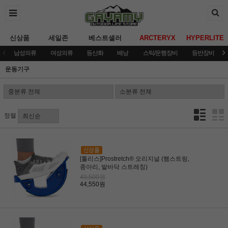
신상품
세일존
베스트셀러
ARCTERYX
HYPERLITE
남성의류
여성의류
등산화
배낭
스틱/운행장비
등반장비
운동기구
정렬
[툴리스]Prostretch® 오리지널 (햄스트링,
종아리, 발바닥 스트레칭)
49,500원
44,550원