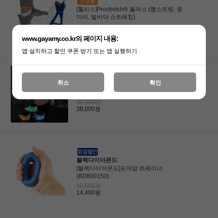
[툴리스]Prostretch® 플러스 (햄스트링, 종
아리, 발바닥 스트레칭)
60,000원
54,000원
www.gayamy.co.kr의 페이지 내용:
앱 설치하고 할인 쿠폰 받기 또는 앱 실행하기
취소
확인
[넥스토치]야간 런닝 안전 멀티컬러 LED 팔
찌 UT51C
38,000원
38,000원
블랙다이아몬드
[블랙다이아몬드]포어암 트레이너
(BD800150)
16,000원
14,400원