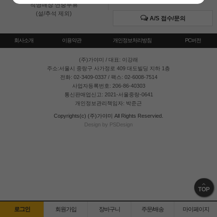
직영매장 연중무휴
(설/추석 제외)
A/S 접수/문의
회사소개
이용약관
개인정보처리방침
PC버전
(주)가야미
/ 대표: 이강래
주소:서울시 중랑구 사가정로 409 대도빌딩 지하 1층
전화: 02-3409-0337 / 팩스: 02-6008-7514
사업자등록번호: 206-86-40303
통신판매업신고: 2021-서울중랑-0641
개인정보관리책임자: 박준근
Copyrights(c) (주)가야미 All Rights Reservied.
Design by PSDesign
TOP
로그인
회원가입
장바구니
주문/배송
마이페이지