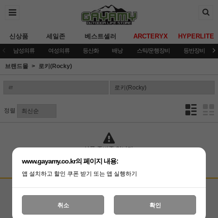
신상품
세일존
베스트셀러
ARCTERYX
HYPERLITE
남성의류
여성의류
등산화
배낭
스틱/운행장비
등반장비
브랜드몰
로키(Rocky)
정렬
상품 준비중 입니다.
www.gayamy.co.kr의 페이지 내용:
앱 설치하고 할인 쿠폰 받기 또는 앱 실행하기
고객상담센터
입금계좌안내
국민은행 051001-04-100255
온라인 : 02-3409-0337
취소
확인
예금주 : (주)가야미
직영매장 : 02-3409-0339