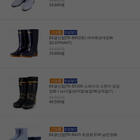
19,600원
19,600원
[태광산업]TK-B952(E) 여자패션대장화
(ELEPHANT)
19,800원
19,800원
[태광산업]TK-B5300 스파이크 스폰지 요딩
장화 ( 낚시/일상/어업/농업/해상작업/기타
다용도 )
49,500원
49,500원
[태광산업]TK-B415 초경량 EVA 남반장화