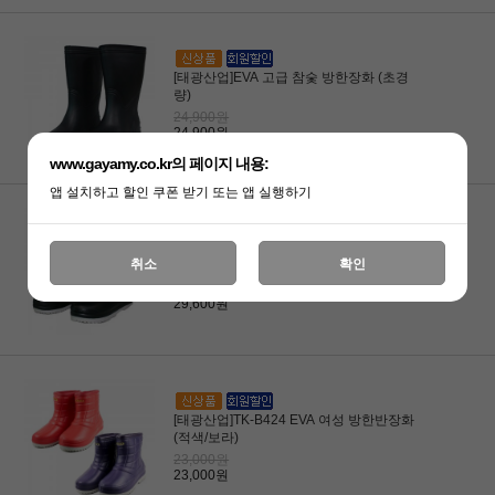
[태광산업]EVA 고급 참숯 방한장화 (초경
량)
24,900원
24,900원
www.gayamy.co.kr의 페이지 내용:
앱 설치하고 할인 쿠폰 받기 또는 앱 실행하기
[태광산업]TK-B426(432) EVA난슬립 방한
취소
확인
장화
29,600원
29,600원
[태광산업]TK-B424 EVA 여성 방한반장화
(적색/보라)
23,000원
23,000원