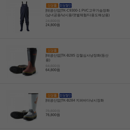
[태광산업]TK-C9300-1 PVC고무가슴장화
(남녀공용/낚시용/갯벌체험/다용도해상용)
24,800원
24,800원
[태광산업]TK-B285 강철심사냥장화(등산
용)
64,800원
64,800원
[태광산업]TK-B284 지퍼바다낚시장화
76,800원
76,800원