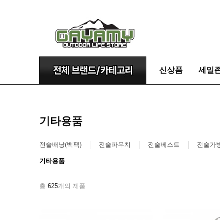
신상품
세일
기타용품
전술배낭(백팩)
전술파우치
전술베스트
전술가
기타용품
총
625
개의 제품