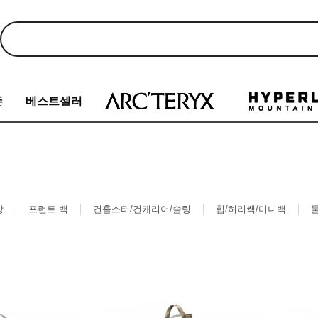
존
베스트셀러
방
프런트 백
건홀스터/건캐리어/슬링
힙/허리쌕/미니백