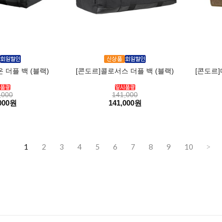
 더플 백 (블랙)
[콘도르]콜로서스 더플 백 (블랙)
[콘도르]
,000
141,000
000원
141,000원
1
2
3
4
5
6
7
8
9
10
>