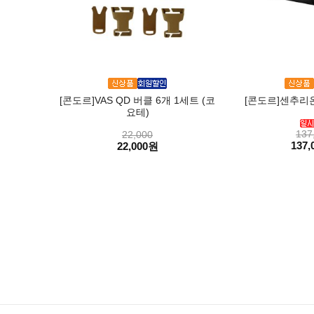
[콘도르]VAS QD 버클 6개 1세트 (코
[콘도르]센추리온
요테)
137
22,000
137,
22,000원