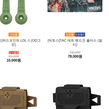
]하드포인트 LDL-1 (OD그
[빅토스]TAC 매트 핸드건 플러스 (멀
린)
티)
78,000
10,000
78,000원
10,000원