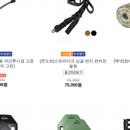
멧용 야간투시경 고정
[콘도르]스트라이크 싱글 번지 컨버전
[맥넷]장
저 그린)
슬링
000
75,000
00원
75,000원