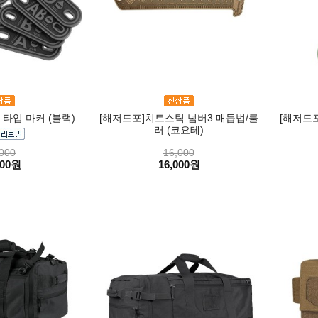
타입 마커 (블랙)
[해저드포]치트스틱 넘버3 매듭법/룰
[해저드포
러 (코요테)
000
16,000
000원
16,000원