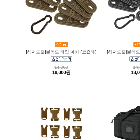
[해저드포]블러드 타입 마커 (코요테)
[해저드포]블러드 
14,000
14,
18,000원
18,