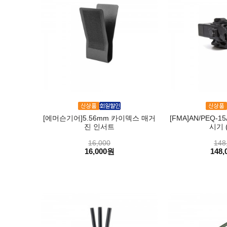
[에머슨기어]5.56mm 카이덱스 매거
[FMA]AN/PEQ-1
진 인서트
시기 
16,000
148
16,000원
148,