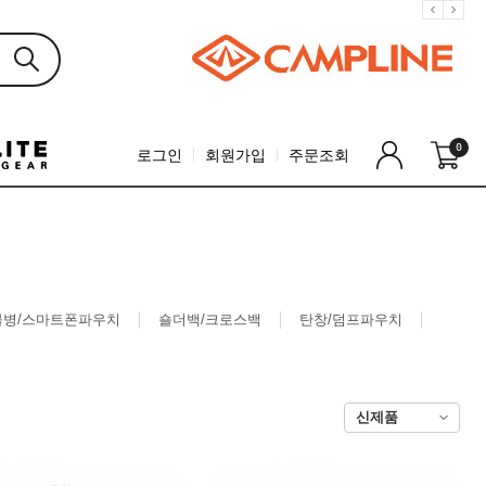
0
로그인
회원가입
주문조회
물병/스마트폰파우치
숄더백/크로스백
탄창/덤프파우치