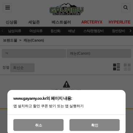
신상품
세일존
베스트셀러
ARCTERYX
HYPERLITE
남성의류
여성의류
등산화
배낭
스틱/운행장비
등반장비
브랜드몰
캐논(Canon)
정렬
상품 준비중 입니다.
www.gayamy.co.kr의 페이지 내용:
앱 설치하고 할인 쿠폰 받기 또는 앱 실행하기
고객상담센터
입금계좌안내
국민은행 051001-04-100255
온라인 : 02-3409-0337
취소
확인
예금주 : (주)가야미
직영매장 : 02-3409-0339