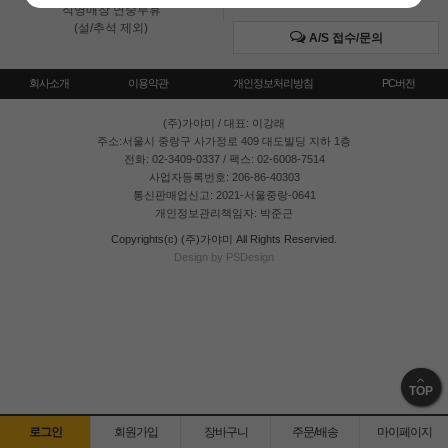
직영매장 연중무휴
(설/추석 제외)
A/S 접수/문의
회사소개
이용약관
개인정보처리방침
PC버전
(주)가야미
/ 대표: 이강래
주소:서울시 중랑구 사가정로 409 대도빌딩 지하 1층
전화: 02-3409-0337 / 팩스: 02-6008-7514
사업자등록번호: 206-86-40303
통신판매업신고: 2021-서울중랑-0641
개인정보관리책임자: 박준근
Copyrights(c) (주)가야미 All Rights Reservied.
Design by PSDesign
TOP
로그인
회원가입
장바구니
주문/배송
마이페이지