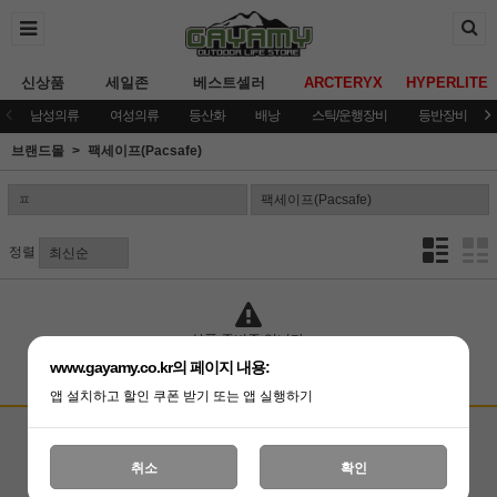
신상품
세일존
베스트셀러
ARCTERYX
HYPERLITE
남성의류
여성의류
등산화
배낭
스틱/운행장비
등반장비
브랜드몰
팩세이프(Pacsafe)
정렬
상품 준비중 입니다.
www.gayamy.co.kr의 페이지 내용:
앱 설치하고 할인 쿠폰 받기 또는 앱 실행하기
고객상담센터
입금계좌안내
국민은행 051001-04-100255
온라인 : 02-3409-0337
취소
확인
예금주 : (주)가야미
직영매장 : 02-3409-0339