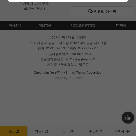
직영매장 연중무휴
(설/추석 제외)
A/S 접수/문의
회사소개
이용약관
개인정보처리방침
PC버전
(주)가야미
/ 대표: 이강래
주소:서울시 중랑구 사가정로 409 대도빌딩 지하 1층
전화: 02-3409-0337 / 팩스: 02-6008-7514
사업자등록번호: 206-86-40303
통신판매업신고: 2021-서울중랑-0641
개인정보관리책임자: 박준근
Copyrights(c) (주)가야미 All Rights Reservied.
Design by PSDesign
TOP
로그인
회원가입
장바구니
주문/배송
마이페이지