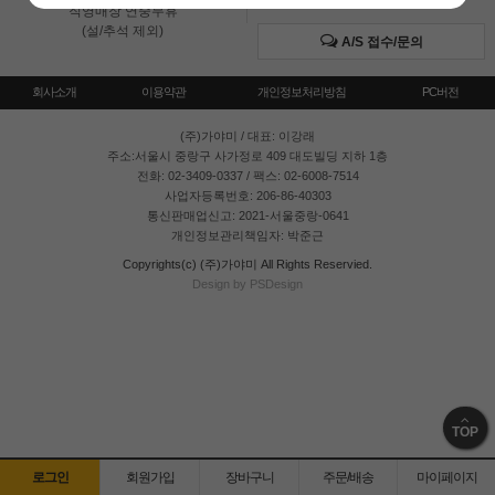
직영매장 연중무휴
(설/추석 제외)
A/S 접수/문의
회사소개
이용약관
개인정보처리방침
PC버전
(주)가야미
/ 대표: 이강래
주소:서울시 중랑구 사가정로 409 대도빌딩 지하 1층
전화: 02-3409-0337 / 팩스: 02-6008-7514
사업자등록번호: 206-86-40303
통신판매업신고: 2021-서울중랑-0641
개인정보관리책임자: 박준근
Copyrights(c) (주)가야미 All Rights Reservied.
Design by PSDesign
TOP
로그인
회원가입
장바구니
주문/배송
마이페이지