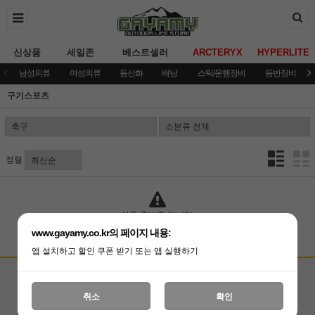
신상품
세일존
베스트셀러
ARCTERYX
HYPERLITE
남성의류
여성의류
등산화
배낭
스틱/운행장비
등반장비
구기스포츠
정렬
상품 준비중 입니다.
www.gayamy.co.kr의 페이지 내용:
앱 설치하고 할인 쿠폰 받기 또는 앱 실행하기
고객상담센터
입금계좌안내
국민은행 051001-04-100255
온라인 : 02-3409-0337
취소
확인
예금주 : (주)가야미
직영매장 : 02-3409-0339