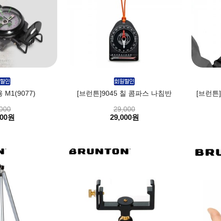
M1(9077)
[브런튼]9045 칠 콤파스 나침반
[브런튼
000
29,000
000원
29,000원