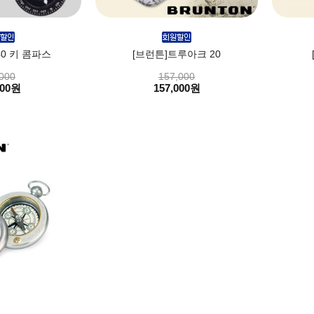
40 키 콤파스
[브런튼]트루아크 20
000
157,000
000원
157,000원