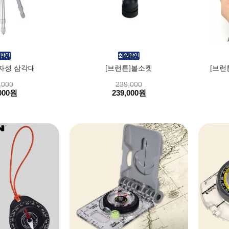
자성 삼각대
[브런튼]볼소켓
[브런튼
,000
239,000
000원
239,000원