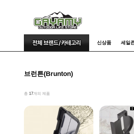
신상품
세일
브런튼(Brunton)
총
17
개의 제품