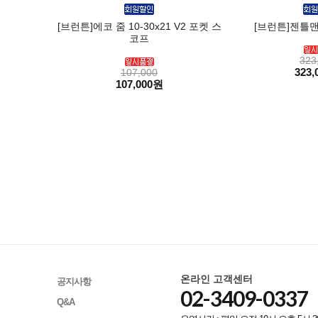
[브런튼]에코 줌 10-30x21 V2 포켓 스
[브런튼]젠틀맨 
코프
323
323,
107,000
107,000원
온라인 고객센터
공지사항
02-3409-0337
Q&A