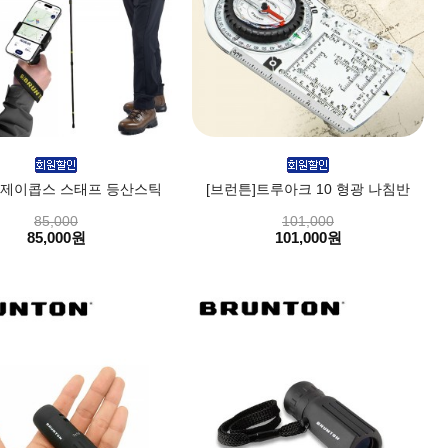
]제이콥스 스태프 등산스틱
[브런튼]트루아크 10 형광 나침반
85,000
101,000
85,000원
101,000원