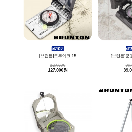
[브런튼]트루아크 15
[브런튼]군용 
127,000
39,
127,000원
39,