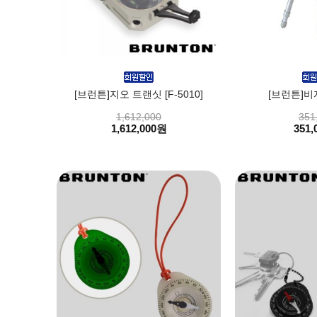
[브런튼]지오 트랜싯 [F-5010]
[브런튼]비
1,612,000
351
1,612,000원
351,