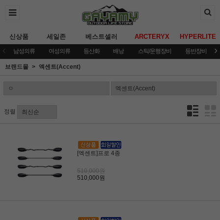
신상품
세일존
베스트셀러
ARCTERYX
HYPERLITE
남성의류
여성의류
등산화
배낭
스틱/운행장비
등반장비
브랜드몰
엑센트(Accent)
정렬
[엑센트]프로 4종
510,000원
510,000원