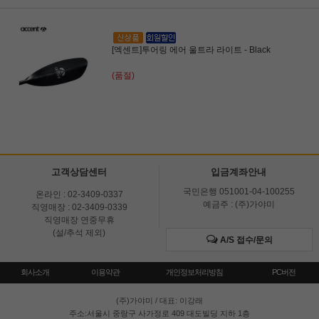
[엑센트]투어링 에어 울트라 라이트 - Black
(품절)
고객상담센터
입금계좌안내
국민은행 051001-04-100255
온라인 : 02-3409-0337
예금주 : (주)가야미
직영매장 : 02-3409-0339
직영매장 연중무휴
(설/추석 제외)
A/S 접수/문의
회사소개
이용약관
개인정보처리방침
PC버전
(주)가야미
/ 대표: 이강래
주소:서울시 중랑구 사가정로 409 대도빌딩 지하 1층