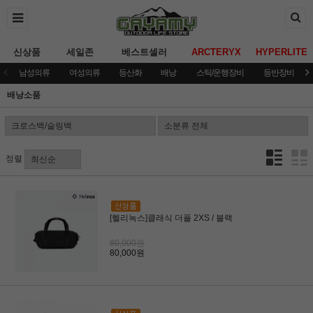
신상품
세일존
베스트셀러
ARCTERYX
HYPERLITE
남성의류
여성의류
등산화
배낭
스틱/운행장비
등반장비
배낭소품
정렬
[헬리녹스]클래식 더플 2XS / 블랙
80,000원
80,000원