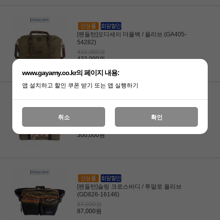
[펜들턴]오디세이 더플백 / 올리브 (GA405-
54282)
433,000원
433,000원
www.gayamy.co.kr의 페이지 내용:
앱 설치하고 할인 쿠폰 받기 또는 앱 실행하기
[펜들턴]위켄더 가방 / 하딩 올리브 (GA410-
취소
확인
41168)
300,000원
300,000원
[펜들턴]슬링 크로스바디 / 투말로 올리브
(GD826-16146)
87,000원
87,000원