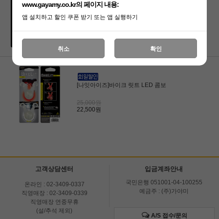
www.gayamy.co.kr의 페이지 내용:
[나잇아이즈]바이크 릿트 LED
앱 설치하고 할인 쿠폰 받기 또는 앱 실행하기
15,000원
13,500원
취소
확인
[나잇아이즈]바이크 릿트 LED 콤보
25,000원
22,500원
고객상담센터
입금계좌안내
국민은행 051001-04-100255
온라인 : 02-3409-0337
예금주 : (주)가야미
직영매장 : 02-3409-0339
직영매장 연중무휴
(설/추석 제외)
A/S 접수/문의