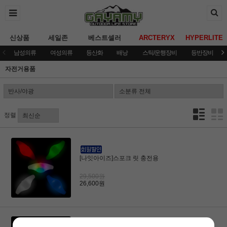
신상품
세일존
베스트셀러
ARCTERYX
HYPERLITE
남성의류
여성의류
등산화
배낭
스틱/운행장비
등반장비
자전거용품
정렬
[나잇아이즈]스포크 릿 충전용
29,500원
26,600원