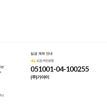
입금 계좌 안내
051001-04-100255
0분
무
(주)가야미
7시