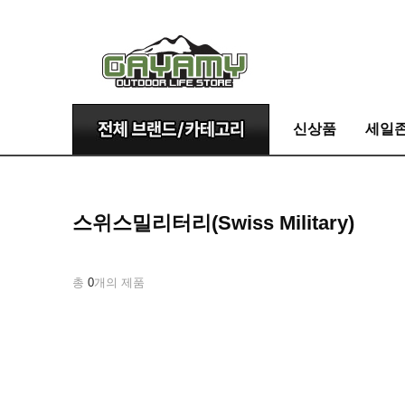
신상품
세일
스위스밀리터리(Swiss Military)
총
0
개의 제품