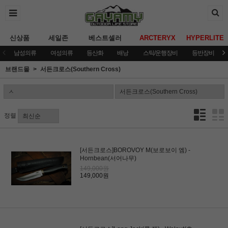
신상품
세일존
베스트셀러
ARCTERYX
HYPERLITE
남성의류
여성의류
등산화
배낭
스틱/운행장비
등반장비
브랜드몰
서든크로스(Southern Cross)
정렬
[서든크로스]BOROVOY M(보로보이 엠) -
Hornbean(서어나무)
149,000원
149,000원