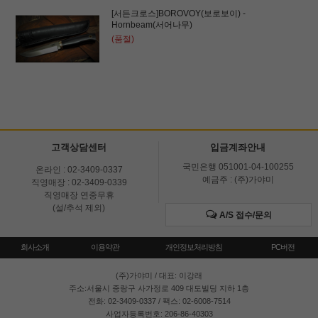
[서든크로스]BOROVOY(보로보이) -
Hornbeam(서어나무)
(품절)
고객상담센터
입금계좌안내
국민은행 051001-04-100255
온라인 : 02-3409-0337
예금주 : (주)가야미
직영매장 : 02-3409-0339
직영매장 연중무휴
(설/추석 제외)
A/S 접수/문의
회사소개
이용약관
개인정보처리방침
PC버전
(주)가야미
/ 대표: 이강래
주소:서울시 중랑구 사가정로 409 대도빌딩 지하 1층
전화: 02-3409-0337 / 팩스: 02-6008-7514
사업자등록번호: 206-86-40303