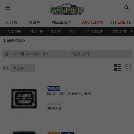
신상품
세일존
베스트셀러
ARCTERYX
HYPERLITE
남성의류
여성의류
등산화
배낭
스틱/운행장비
등반장비
침낭/매트리스
정렬
[노스피크]러그 블랭킷_블랙
38,000원
38,000원