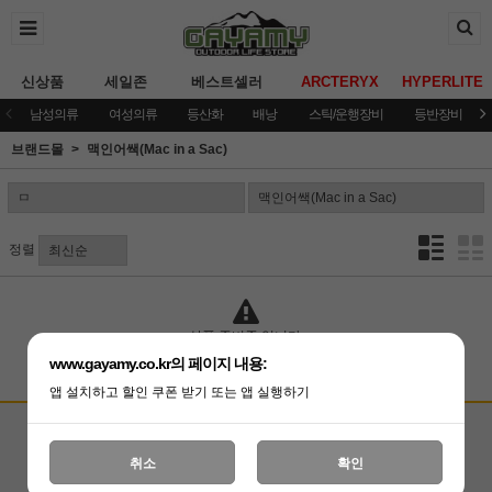
신상품
세일존
베스트셀러
ARCTERYX
HYPERLITE
남성의류
여성의류
등산화
배낭
스틱/운행장비
등반장비
브랜드몰
맥인어쌕(Mac in a Sac)
정렬
상품 준비중 입니다.
www.gayamy.co.kr의 페이지 내용:
앱 설치하고 할인 쿠폰 받기 또는 앱 실행하기
고객상담센터
입금계좌안내
국민은행 051001-04-100255
온라인 : 02-3409-0337
취소
확인
예금주 : (주)가야미
직영매장 : 02-3409-0339