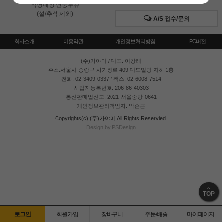
직영매장 연중무휴
(설/추석 제외)
A/S 접수/문의
회사소개
이용약관
개인정보처리방침
PC버전
(주)가야미
/ 대표: 이강래
주소:서울시 중랑구 사가정로 409 대도빌딩 지하 1층
전화: 02-3409-0337 / 팩스: 02-6008-7514
사업자등록번호: 206-86-40303
통신판매업신고: 2021-서울중랑-0641
개인정보관리책임자: 박준근
Copyrights(c) (주)가야미 All Rights Reservied.
Design by PSDesign
TOP
로그인
회원가입
장바구니
주문/배송
마이페이지