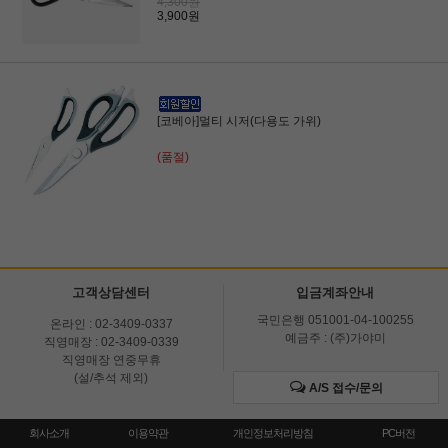
4,300원
3,900원
[코베아]멀티 시저(다용도 가위)
(품절)
고객상담센터
입금계좌안내
국민은행 051001-04-100255
온라인 : 02-3409-0337
예금주 : (주)가야미
직영매장 : 02-3409-0339
직영매장 연중무휴
(설/추석 제외)
A/S 접수/문의
회사소개
이용약관
개인정보처리방침
PC버전