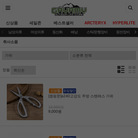
신상품
세일존
베스트셀러
ARCTERYX
HYPERLITE
남성의류
여성의류
등산화
배낭
스틱/운행장비
등반장비
취사소품
정렬
[캠핑문]a240고강도 주방 스텐레스 가위
15,000원
9,000원