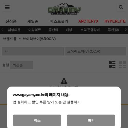
신상품
세일존
베스트셀러
ARCTERYX
HYPERLITE
남성의류
여성의류
등산화
배낭
스틱/운행장비
등반장비
브랜드몰
브이락브이(V.ROC.V)
정렬
상품 준비중 입니다.
www.gayamy.co.kr의 페이지 내용:
앱 설치하고 할인 쿠폰 받기 또는 앱 실행하기
고객상담센터
입금계좌안내
국민은행 051001-04-100255
온라인 : 02-3409-0337
취소
확인
예금주 : (주)가야미
직영매장 : 02-3409-0339