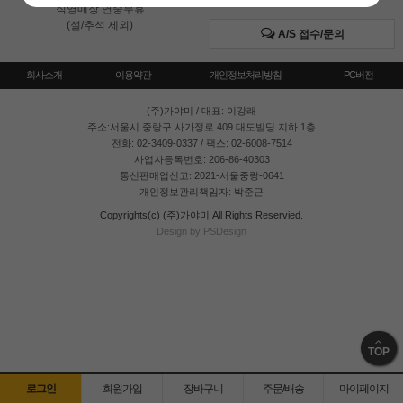
직영매장 연중무휴
(설/추석 제외)
A/S 접수/문의
회사소개
이용약관
개인정보처리방침
PC버전
(주)가야미
/ 대표: 이강래
주소:서울시 중랑구 사가정로 409 대도빌딩 지하 1층
전화: 02-3409-0337 / 팩스: 02-6008-7514
사업자등록번호: 206-86-40303
통신판매업신고: 2021-서울중랑-0641
개인정보관리책임자: 박준근
Copyrights(c) (주)가야미 All Rights Reservied.
Design by PSDesign
TOP
로그인
회원가입
장바구니
주문/배송
마이페이지