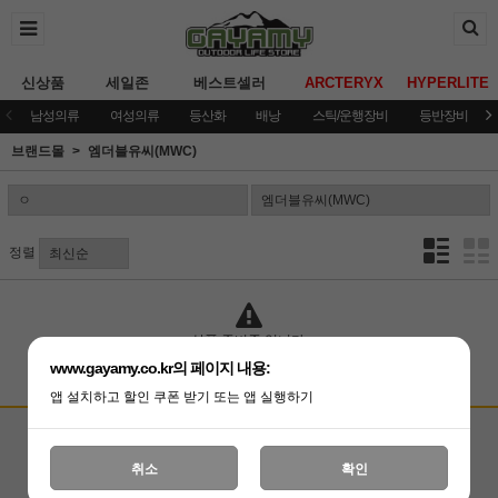
신상품
세일존
베스트셀러
ARCTERYX
HYPERLITE
남성의류
여성의류
등산화
배낭
스틱/운행장비
등반장비
브랜드몰
엠더블유씨(MWC)
정렬
상품 준비중 입니다.
www.gayamy.co.kr의 페이지 내용:
앱 설치하고 할인 쿠폰 받기 또는 앱 실행하기
고객상담센터
입금계좌안내
국민은행 051001-04-100255
온라인 : 02-3409-0337
취소
확인
예금주 : (주)가야미
직영매장 : 02-3409-0339