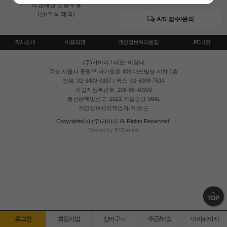
직영매장 연중무휴
(설/추석 제외)
A/S 접수/문의
회사소개
이용약관
개인정보처리방침
PC버전
(주)가야미
/ 대표: 이강래
주소:서울시 중랑구 사가정로 409 대도빌딩 지하 1층
전화: 02-3409-0337 / 팩스: 02-6008-7514
사업자등록번호: 206-86-40303
통신판매업신고: 2021-서울중랑-0641
개인정보관리책임자: 박준근
Copyrights(c) (주)가야미 All Rights Reservied.
Design by PSDesign
TOP
로그인
회원가입
장바구니
주문/배송
마이페이지