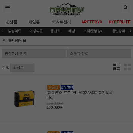
신상품
세일존
베스트셀러
ARCTERYX
HYPERLITE
남성의류
여성의류
등산화
배낭
스틱/운행장비
등반장비
버너/랜턴/난로
정렬
[페츨]코어 프로 (AP-E132AA00) 충전식 배
터리
125,000원
100,000원