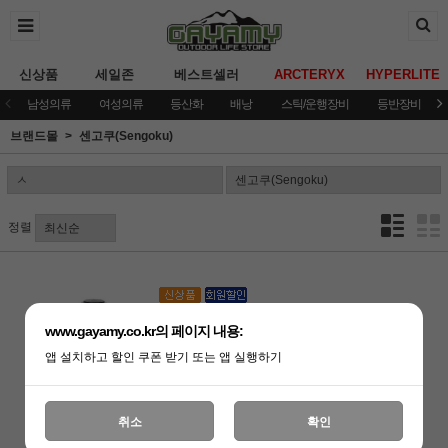
신상품
세일존
베스트셀러
ARCTERYX
HYPERLITE
남성의류
여성의류
등산화
배낭
스틱/운행장비
등반장비
브랜드몰
센고쿠(Sengoku)
정렬
[센고쿠]캠핑난로 GKH-2300
www.gayamy.co.kr의 페이지 내용:
359,000원
앱 설치하고 할인 쿠폰 받기 또는 앱 실행하기
359,000원
취소
확인