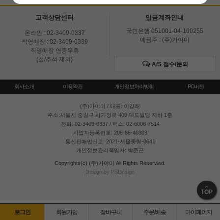
고객상담센터
입금계좌안내
국민은행 051001-04-100255
온라인 : 02-3409-0337
예금주 : (주)가야미
직영매장 : 02-3409-0339
직영매장 연중무휴
(설/추석 제외)
A/S 접수/문의
회사소개
이용약관
개인정보처리방침
PC버전
(주)가야미
/ 대표: 이강래
주소:서울시 중랑구 사가정로 409 대도빌딩 지하 1층
전화: 02-3409-0337 / 팩스: 02-6008-7514
사업자등록번호: 206-86-40303
통신판매업신고: 2021-서울중랑-0641
개인정보관리책임자: 박준근
Copyrights(c) (주)가야미 All Rights Reservied.
Design by PSDesign
TOP
로그인
회원가입
장바구니
주문/배송
마이페이지