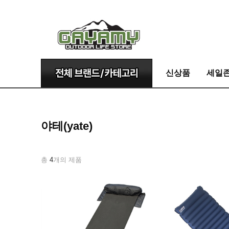
신상품
세일
야테(yate)
총
4
개의 제품