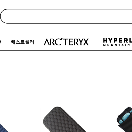
존
베스트셀러