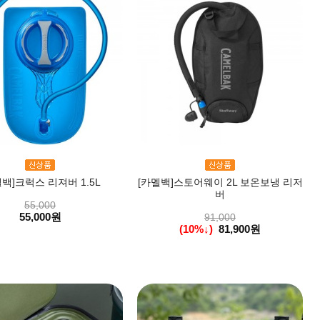
멜백]크럭스 리져버 1.5L
[카멜백]스토어웨이 2L 보온보냉 리저
버
55,000
55,000원
91,000
(10%↓)
81,900원