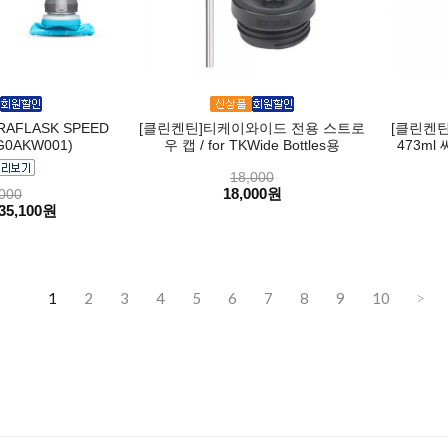
AFLASK SPEED
[클린켄틴]티케이와이드 전용 스트로
[클린켄
G0AKW001)
우 캡 / for TKWide Bottles용
473ml
18,000
18,000원
000
35,100원
1
2
3
4
5
6
7
8
9
10
>