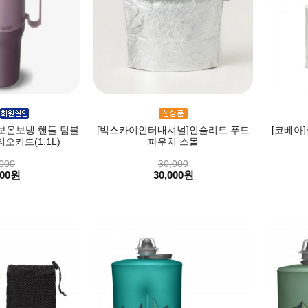
보온보냉 핸들 텀블
[빅스카이인터내셔널]인슐리트 푸드
[코베아]
티오키드(1.1L)
파우치 스몰
000
30,000
000원
30,000원