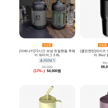
[아베나키]72시간 보냉 듀얼핸들 투웨
[클린켄틴]라이즈 
이 워터저그 3.8L
러 36oz 
66,
66,
65,000
(17%↓)
54,000원