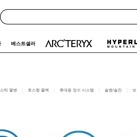
존
베스트셀러
스틱 물병
호스형 물백
휴대용 정수 시스템
술병/술잔
보