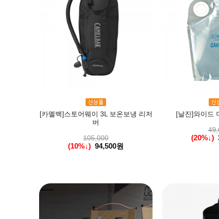
[카멜백]스토어웨이 3L 보온보냉 리저
[날진]와이드 
버
49,
(20%↓)
105,000
(10%↓)
94,500원