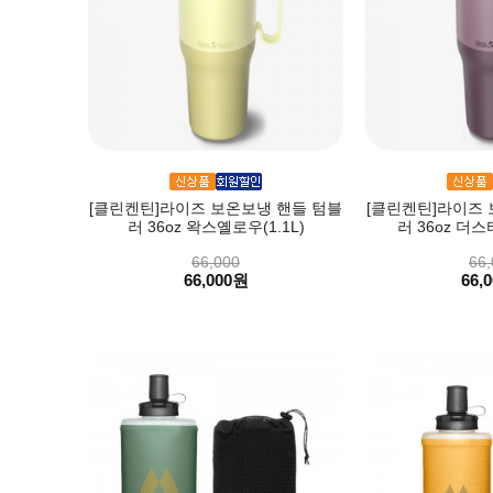
[클린켄틴]라이즈 보온보냉 핸들 텀블
[클린켄틴]라이즈 
러 36oz 왁스옐로우(1.1L)
러 36oz 더스
66,000
66,
66,000원
66,