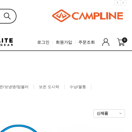
0
로그인
회원가입
주문조회
온/보냉병/텀블러
보온 도시락
수낭/물통