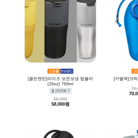
[클린켄틴]라이즈 보온보냉 텀블러
[카멜백]크럭
(26oz) 769ml
70,
70,
58,000
58,000원