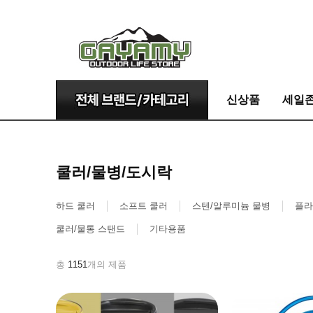
신상품
세일
쿨러/물병/도시락
하드 쿨러
소프트 쿨러
스텐/알루미늄 물병
플라
쿨러/물통 스탠드
기타용품
총
1151
개의 제품