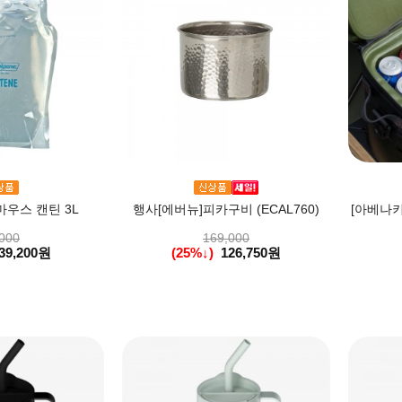
마우스 캔틴 3L
행사[에버뉴]피카구비 (ECAL760)
[아베나키
000
169,000
39,200원
(25%↓)
126,750원