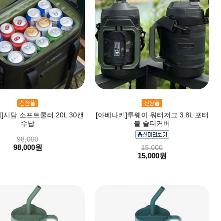
]시담 소프트쿨러 20L 30캔
[아베나키]투웨이 워터저그 3.8L 포터
수납
불 숄더커버
98,000
98,000원
15,000
15,000원