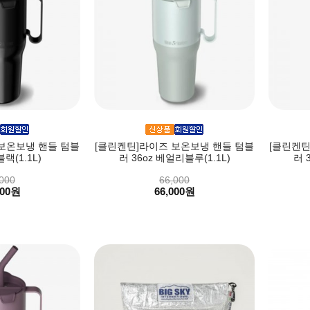
보온보냉 핸들 텀블
[클린켄틴]라이즈 보온보냉 핸들 텀블
[클린켄틴
블랙(1.1L)
러 36oz 베얼리블루(1.1L)
러 
000
66,000
000원
66,000원