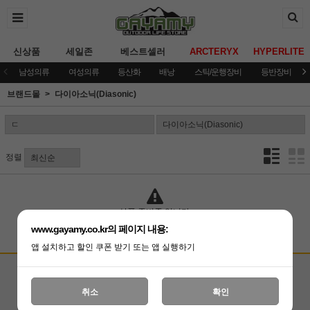
신상품
세일존
베스트셀러
ARCTERYX
HYPERLITE
남성의류
여성의류
등산화
배낭
스틱/운행장비
등반장비
브랜드몰
다이아소닉(Diasonic)
정렬
상품 준비중 입니다.
www.gayamy.co.kr의 페이지 내용:
앱 설치하고 할인 쿠폰 받기 또는 앱 실행하기
고객상담센터
입금계좌안내
국민은행 051001-04-100255
온라인 : 02-3409-0337
취소
확인
예금주 : (주)가야미
직영매장 : 02-3409-0339