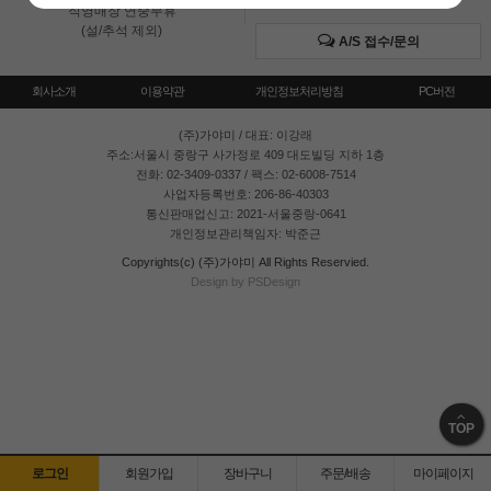
직영매장 연중무휴
(설/추석 제외)
A/S 접수/문의
회사소개
이용약관
개인정보처리방침
PC버전
(주)가야미
/ 대표: 이강래
주소:서울시 중랑구 사가정로 409 대도빌딩 지하 1층
전화: 02-3409-0337 / 팩스: 02-6008-7514
사업자등록번호: 206-86-40303
통신판매업신고: 2021-서울중랑-0641
개인정보관리책임자: 박준근
Copyrights(c) (주)가야미 All Rights Reservied.
Design by PSDesign
TOP
로그인
회원가입
장바구니
주문/배송
마이페이지