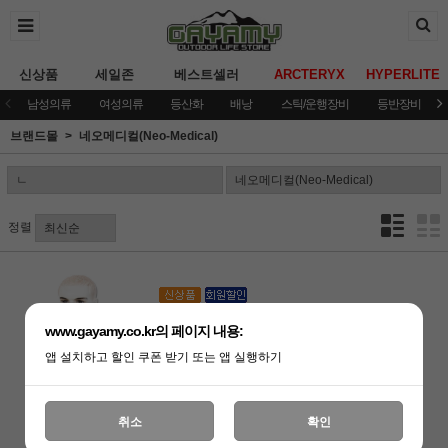
신상품
세일존
베스트셀러
ARCTERYX
HYPERLITE
남성의류
여성의류
등산화
배낭
스틱/운행장비
등반장비
브랜드몰
네오메디컬(Neo-Medical)
정렬
[네오택티컬]쿨론 야광 해골 스카프 (데저트
픽셀)
www.gayamy.co.kr의 페이지 내용:
13,000원
앱 설치하고 할인 쿠폰 받기 또는 앱 실행하기
13,000원
취소
확인