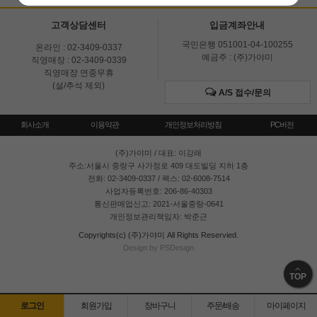
고객상담센터
입금계좌안내
국민은행 051001-04-100255
온라인 : 02-3409-0337
예금주 : (주)가야미
직영매장 : 02-3409-0339
직영매장 연중무휴
(설/추석 제외)
A/S 접수/문의
회사소개
이용약관
개인정보처리방침
PC버전
(주)가야미
/ 대표: 이강래
주소:서울시 중랑구 사가정로 409 대도빌딩 지하 1층
전화: 02-3409-0337 / 팩스: 02-6008-7514
사업자등록번호: 206-86-40303
통신판매업신고: 2021-서울중랑-0641
개인정보관리책임자: 박준근
Copyrights(c) (주)가야미 All Rights Reservied.
Design by PSDesign
TOP
로그인
회원가입
장바구니
주문/배송
마이페이지