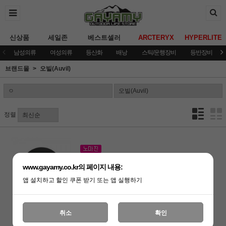
신상품
세일존
베스트셀러
ARCTERYX
HYPERLITE
남성의류
여성의류
등산화
배낭
스틱/운행장비
등반장비
브랜드몰
오빌(Auvil)
정렬
[오빌]블랙 원버너커버 /WS
www.gayamy.co.kr의 페이지 내용:
42,000원
앱 설치하고 할인 쿠폰 받기 또는 앱 실행하기
25,200원
취소
확인