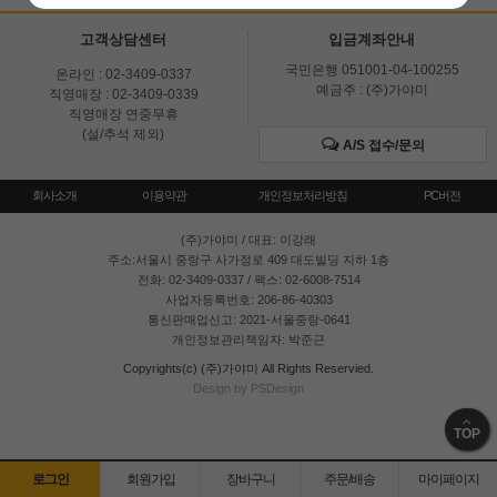
고객상담센터
입금계좌안내
국민은행 051001-04-100255
온라인 : 02-3409-0337
예금주 : (주)가야미
직영매장 : 02-3409-0339
직영매장 연중무휴
(설/추석 제외)
A/S 접수/문의
회사소개
이용약관
개인정보처리방침
PC버전
(주)가야미
/ 대표: 이강래
주소:서울시 중랑구 사가정로 409 대도빌딩 지하 1층
전화: 02-3409-0337 / 팩스: 02-6008-7514
사업자등록번호: 206-86-40303
통신판매업신고: 2021-서울중랑-0641
개인정보관리책임자: 박준근
Copyrights(c) (주)가야미 All Rights Reservied.
Design by PSDesign
TOP
로그인
회원가입
장바구니
주문/배송
마이페이지