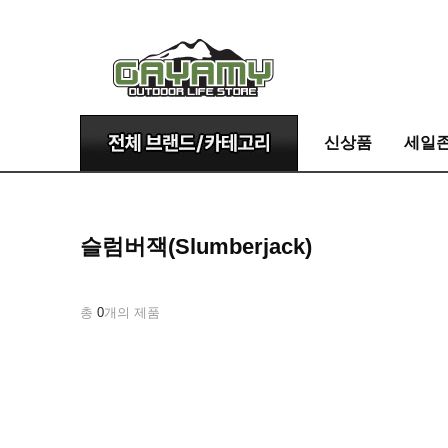
신상품
세일
슬럼버잭(Slumberjack)
총
0
개의 제품