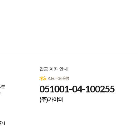
입금 계좌 안내
051001-04-100255
0분
무
(주)가야미
7시