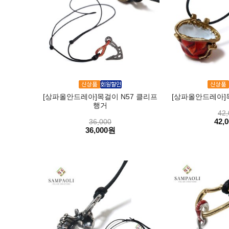
[상파올안드레아]목걸이 N57 클리프
[상파올안드레아]목
행거
42,
42,
36,000
36,000원