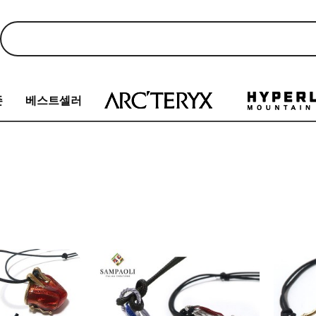
존
베스트셀러