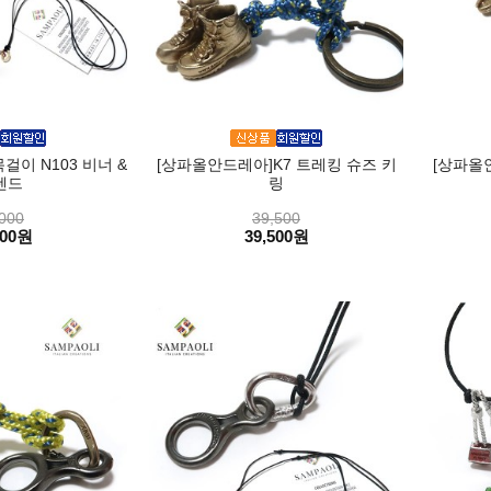
이 N103 비너 &
[상파올안드레아]K7 트레킹 슈즈 키
[상파올
렌드
링
000
39,500
000원
39,500원