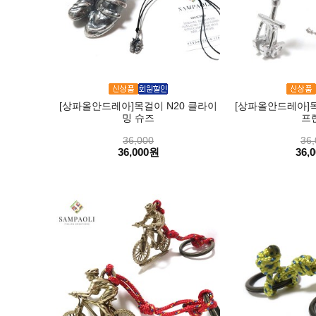
[상파올안드레아]목걸이 N20 클라이
[상파올안드레아]목걸
밍 슈즈
프
36,000
36,
36,000원
36,