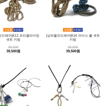
안드레아]K12 프리클라이밍
[상파올안드레아]K16 아이스 폴 셋트
셋트 키링
키링
39,500
39,500
39,500원
39,500원