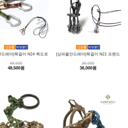
드레아]목걸이 N24 퀵도르
[상파올안드레아]목걸이 N21 프렌드
48,500
36,000
48,500원
36,000원