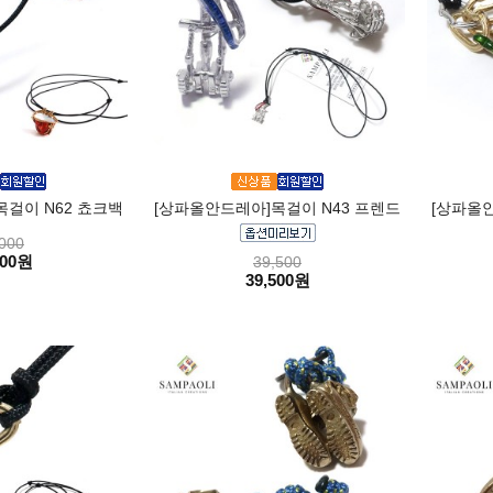
걸이 N62 쵸크백
[상파올안드레아]목걸이 N43 프렌드
[상파올안
000
000원
39,500
39,500원