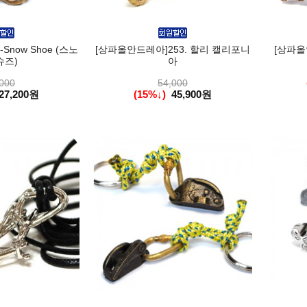
now Shoe (스노
[상파올안드레아]253. 할리 캘리포니
[상파올안
슈즈)
아
000
54,000
27,200원
(15%↓)
45,900원