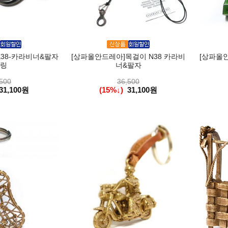
38-카라비너&팔자
[상파올안드레아]목걸이 N38 카라비
[상파올안
링
너&팔자
500
36,500
31,100원
(15%↓)
31,100원