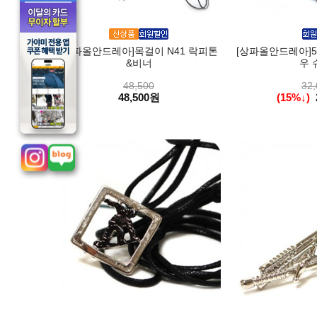
[상파올안드레아]목걸이 N41 락피톤
[상파올안드레아]5-S
&비너
우 
48,500
32,
48,500원
(15%↓)