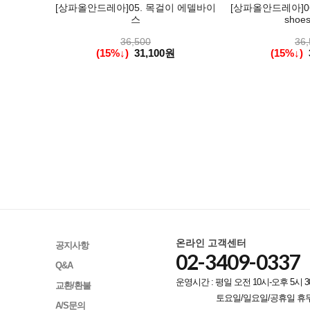
[상파올안드레아]05. 목걸이 에델바이
[상파올안드레아]060
스
shoe
36,500
36,
(15%↓)
31,100원
(15%↓)
온라인 고객센터
공지사항
02-3409-0337
Q&A
운영시간 : 평일 오전 10시-오후 5시 3
교환/환불
토요일/일요일/공휴일 휴
A/S문의