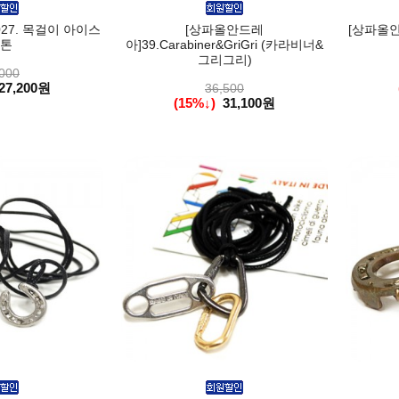
27. 목걸이 아이스
[상파올안드레
[상파올안
톤
아]39.Carabiner&GriGri (카라비너&
그리그리)
000
27,200원
36,500
(15%↓)
31,100원