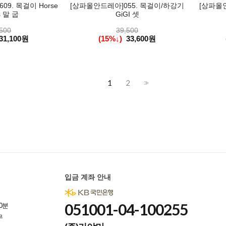
9. 목걸이 Horse
[상파올안드레아]055. 목걸이/하강기
[상파올안드
s 말 굽
GiGI 셋
500
39,500
31,100원
(15%↓)
33,600원
1
2
>>
입금 계좌 안내
051001-04-100255
0분
무