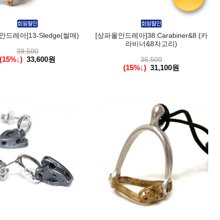
드레아]13-Sledge(썰매)
[상파올안드레아]38.Carabiner&8 (카
라비너&8자고리)
39,500
(15%↓)
33,600원
36,500
(15%↓)
31,100원