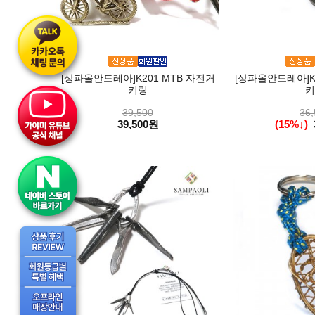
[상파올안드레아]K201 MTB 자전거
[상파올안드레아]K
키링
키
39,500
36,
39,500원
(15%↓)