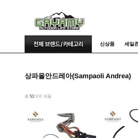
신상품
세일
상파올안드레아(Sampaoli Andrea)
총
51
개의 제품