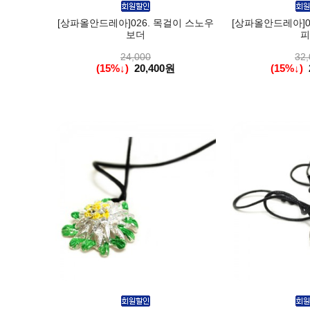
[상파올안드레아]026. 목걸이 스노우
[상파올안드레아]0
보더
피
24,000
32,
(15%↓)
20,400원
(15%↓)