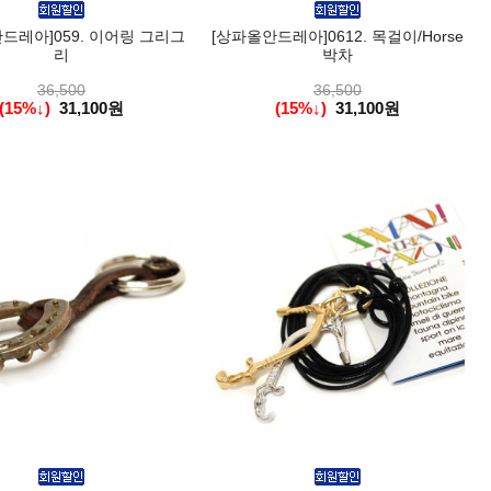
드레아]059. 이어링 그리그
[상파올안드레아]0612. 목걸이/Horse
리
박차
36,500
36,500
(15%↓)
31,100원
(15%↓)
31,100원