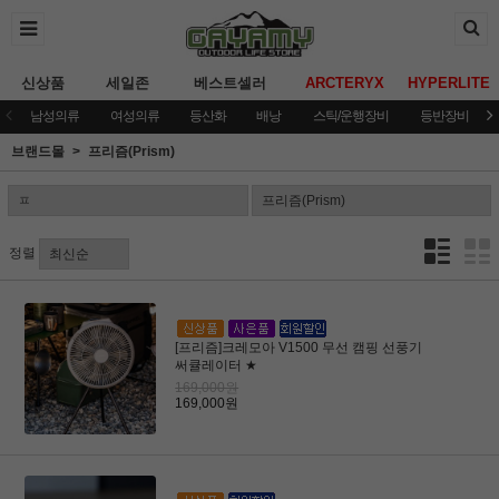
신상품
세일존
베스트셀러
ARCTERYX
HYPERLITE
남성의류
여성의류
등산화
배낭
스틱/운행장비
등반장비
브랜드몰
프리즘(Prism)
정렬
[프리즘]크레모아 V1500 무선 캠핑 선풍기
써큘레이터 ★
169,000원
169,000원