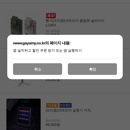
행사[프리즘]크레모아 클립팬 슬라이드
LG/KH
35,000원
31,500원
www.gayamy.co.kr의 페이지 내용:
앱 설치하고 할인 쿠폰 받기 또는 앱 실행하기
[프리즘]크레모아 테이블 스탠드
취소
확인
19,000원
19,000원
[프리즘]크레모아 살충기 지직
49,000원
49,000원