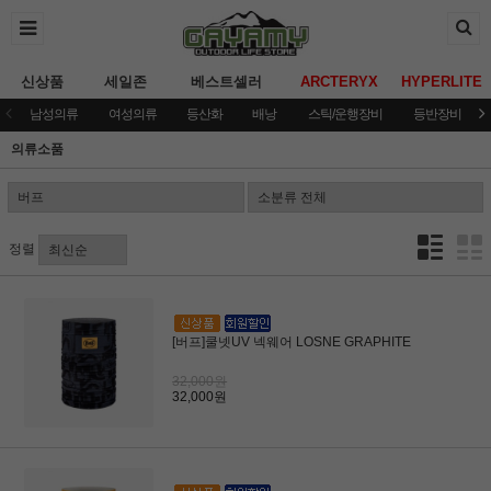
신상품
세일존
베스트셀러
ARCTERYX
HYPERLITE
남성의류
여성의류
등산화
배낭
스틱/운행장비
등반장비
의류소품
정렬
[버프]쿨넷UV 넥웨어 LOSNE GRAPHITE
32,000원
32,000원