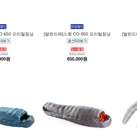
O 650 오리털침낭
[발란드레]스윙 CO 850 오리털침낭
[발란드
,000
650,000
000원
650,000원