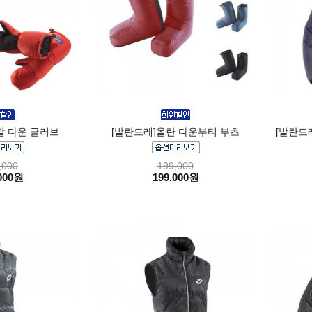
랄 다운 글러브
[발란드레]올란 다운부티 부츠
[발란드
,000
199,000
000원
199,000원