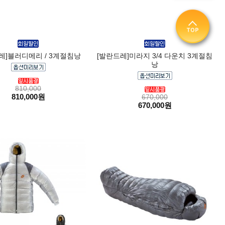
레]블러디메리 / 3계절침낭
[발란드레]미라지 3/4 다운치 3계절침
낭
810,000
810,000원
670,000
670,000원