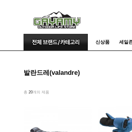
신상품
세일
발란드레(valandre)
총
20
개의 제품