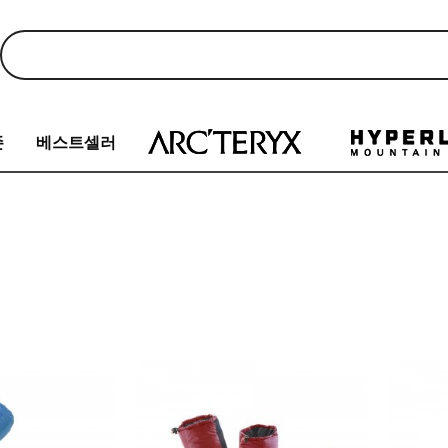
존
베스트셀러