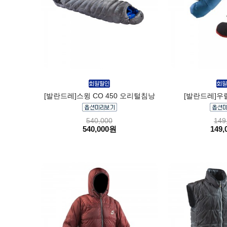
[발란드레]스윙 CO 450 오리털침낭
[발란드레]우
540,000
149
540,000원
149,