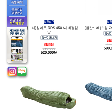
[발란드레]칠아웃 RDS 450 /사계절침
[발란드레]스윙 C
낭
590
590,
520,000
520,000원