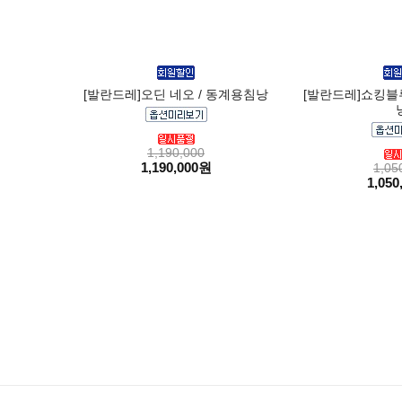
[발란드레]오딘 네오 / 동계용침낭
[발란드레]쇼킹블루
1,190,000
1,190,000원
1,05
1,050