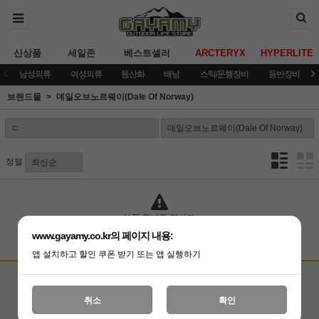
신상품
세일존
베스트셀러
ARCTERYX
HYPERLITE
남성의류
여성의류
등산화
배낭
스틱/운행장비
등반장비
브랜드몰
데일오브노르웨이(Dale Of Norway)
정렬
상품 준비중 입니다.
www.gayamy.co.kr의 페이지 내용:
앱 설치하고 할인 쿠폰 받기 또는 앱 실행하기
고객상담센터
입금계좌안내
국민은행 051001-04-100255
온라인 : 02-3409-0337
취소
확인
예금주 : (주)가야미
직영매장 : 02-3409-0339