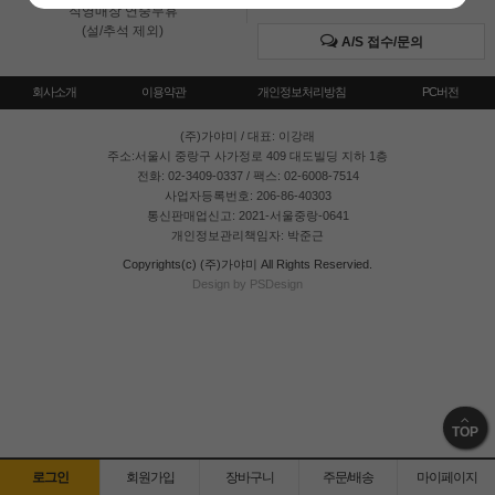
직영매장 연중무휴
(설/추석 제외)
A/S 접수/문의
회사소개
이용약관
개인정보처리방침
PC버전
(주)가야미
/ 대표: 이강래
주소:서울시 중랑구 사가정로 409 대도빌딩 지하 1층
전화: 02-3409-0337 / 팩스: 02-6008-7514
사업자등록번호: 206-86-40303
통신판매업신고: 2021-서울중랑-0641
개인정보관리책임자: 박준근
Copyrights(c) (주)가야미 All Rights Reservied.
Design by PSDesign
TOP
로그인
회원가입
장바구니
주문/배송
마이페이지