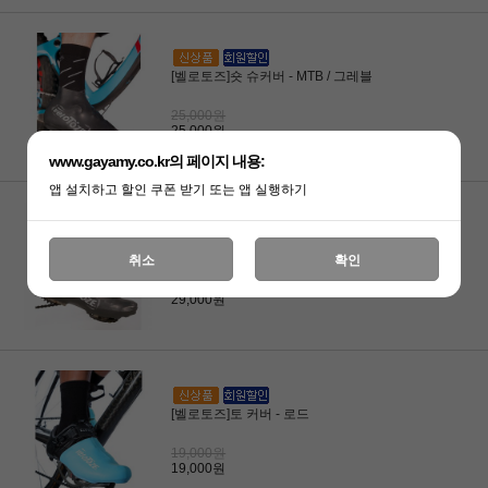
[벨로토즈]숏 슈커버 - MTB / 그레블
25,000원
25,000원
www.gayamy.co.kr의 페이지 내용:
앱 설치하고 할인 쿠폰 받기 또는 앱 실행하기
[벨로토즈]톨 슈커버 - MTB / 그레블
취소
확인
29,000원
29,000원
[벨로토즈]토 커버 - 로드
19,000원
19,000원