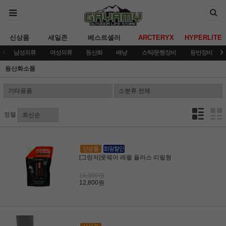
신상품
세일존
베스트셀러
ARCTERYX
HYPERLITE
남성의류
여성의류
등산화
배낭
스틱/운행장비
등반장비
등산화소품
정렬
[그랑저]풋웨어 레펠 플러스 리필형
16,000원
12,800원