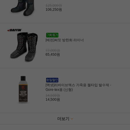
125,000원
106,250원
[배핀]써밋 방한화 라이너
77,000원
65,450원
[맥넷]리바이브엑스 가죽용 젤타입 발수제 -
Gore-tex용 (신형)
14,500원
14,500원
더보기