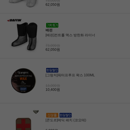
73,000원
62,050원
배핀
[배핀]컨트롤 맥스 방한화 라이너
73,000원
62,050원
[그랑저]워터프루프 왁스 100ML
13,000원
10,400원
[콘도르]메딕 패치 (코요테)