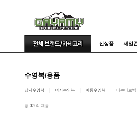
신상품
세일
수영복/용품
남자수영복
여자수영복
아동수영복
아쿠아로빅
총
0
개의 제품