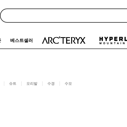
존
베스트셀러
슈트
오리발
수경
수모