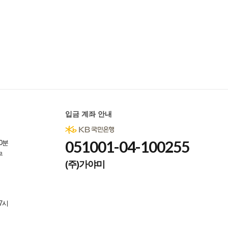
입금 계좌 안내
051001-04-100255
0분
무
(주)가야미
7시