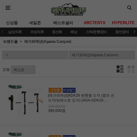
신상품
세일존
베스트셀러
ARCTERYX
HYPERLITE
남성의류
여성의류
등산화
배낭
스틱/운행장비
등반장비
브랜드몰
애가와캐년(Agawa Canyon)
정렬
[애가와캐년]ADK26 변환형 도끼 (캠프 손
도끼/포레스트 도끼) (AGA-ADK26-
BLKD5D6)
399,000원
399,000원