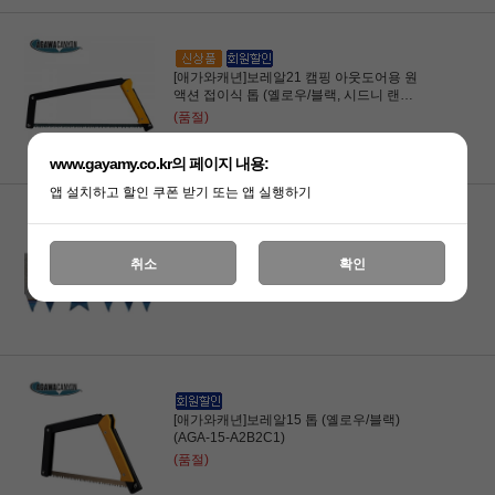
[애가와캐년]보레알21 캠핑 아웃도어용 원
액션 접이식 톱 (옐로우/블랙, 시드니 랜처2
톱날) (AGA-A2B2C4)
(품절)
www.gayamy.co.kr의 페이지 내용:
앱 설치하고 할인 쿠폰 받기 또는 앱 실행하기
[애가와캐년]다용도 톱날 보레알15용
취소
확인
(AGA-15-C1)
(품절)
[애가와캐년]보레알15 톱 (옐로우/블랙)
(AGA-15-A2B2C1)
(품절)