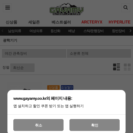
신상품
세일존
베스트셀러
ARCTERYX
HYPERLITE
남성의류
여성의류
등산화
배낭
스틱/운행장비
등반장비
광학기기
정렬
[에머슨기어]PVS-31 야간투시경 더미
www.gayamy.co.kr의 페이지 내용:
155,000원
앱 설치하고 할인 쿠폰 받기 또는 앱 실행하기
155,000원
취소
확인