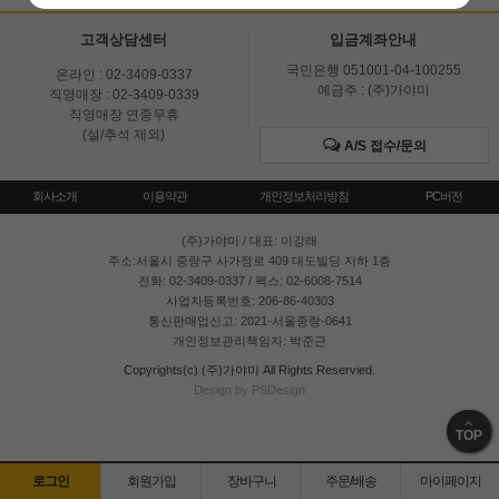
고객상담센터
입금계좌안내
국민은행 051001-04-100255
온라인 : 02-3409-0337
예금주 : (주)가야미
직영매장 : 02-3409-0339
직영매장 연중무휴
(설/추석 제외)
A/S 접수/문의
회사소개
이용약관
개인정보처리방침
PC버전
(주)가야미
/ 대표: 이강래
주소:서울시 중랑구 사가정로 409 대도빌딩 지하 1층
전화: 02-3409-0337 / 팩스: 02-6008-7514
사업자등록번호: 206-86-40303
통신판매업신고: 2021-서울중랑-0641
개인정보관리책임자: 박준근
Copyrights(c) (주)가야미 All Rights Reservied.
Design by PSDesign
TOP
로그인
회원가입
장바구니
주문/배송
마이페이지