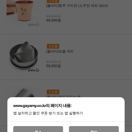
[플라타]동주 구리잔 (소주잔 세트-2pcs)
49,000원
49,000원
[플라타]보울 세트
59,000원
59,000원
[플라타]페이퍼리스 컵
www.gayamy.co.kr의 페이지 내용:
9,500원
9,500원
앱 설치하고 할인 쿠폰 받기 또는 앱 실행하기