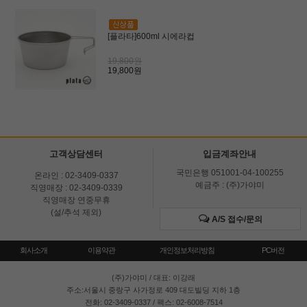
[플라타]600ml 시에라컵
19,800원
19,800원
고객상담센터
입금계좌안내
국민은행 051001-04-100255
온라인 : 02-3409-0337
예금주 : (주)가야미
직영매장 : 02-3409-0339
직영매장 연중무휴
(설/추석 제외)
A/S 접수/문의
회사소개
이용약관
개인정보처리방침
PC버전
(주)가야미
/ 대표: 이강래
주소:서울시 중랑구 사가정로 409 대도빌딩 지하 1층
전화: 02-3409-0337 / 팩스: 02-6008-7514