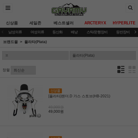
신상품
세일존
베스트셀러
ARCTERYX
HYPERLITE
남성의류
여성의류
등산화
배낭
스틱/운행장비
등반장비
브랜드몰
플라타(Plata)
정렬
[플라타]랜더.D 가스 스토브(HB-2021)
49,000원
49,000원