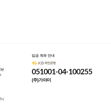
입금 계좌 안내
051001-04-100255
0분
무
(주)가야미
7시