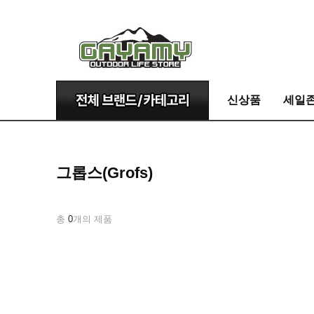
신상품
세일
그롭스(Grofs)
총
0
개의 제품