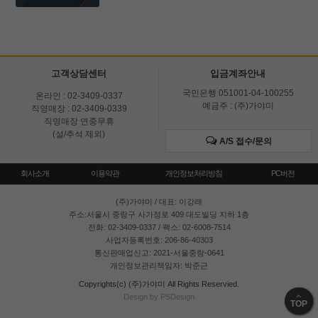
고객상담센터
입금계좌안내
국민은행 051001-04-100255
온라인 : 02-3409-0337
예금주 : (주)가야미
직영매장 : 02-3409-0339
직영매장 연중무휴
(설/추석 제외)
A/S 접수/문의
회사소개
이용약관
개인정보처리방침
PC버전
(주)가야미
/ 대표: 이강래
주소:서울시 중랑구 사가정로 409 대도빌딩 지하 1층
전화: 02-3409-0337 / 팩스: 02-6008-7514
사업자등록번호: 206-86-40303
통신판매업신고: 2021-서울중랑-0641
개인정보관리책임자: 박준근
Copyrights(c) (주)가야미 All Rights Reservied.
Design by PSDesign
TOP