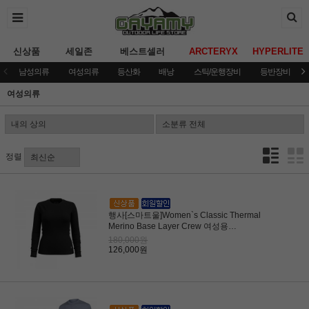
신상품
세일존
베스트셀러
ARCTERYX
HYPERLITE
남성의류
여성의류
등산화
배낭
스틱/운행장비
등반장비
여성의류
정렬
행사[스마트울]Women`s Classic Thermal
Merino Base Layer Crew 여성용
(SWF6WAA001)
180,000원
126,000원