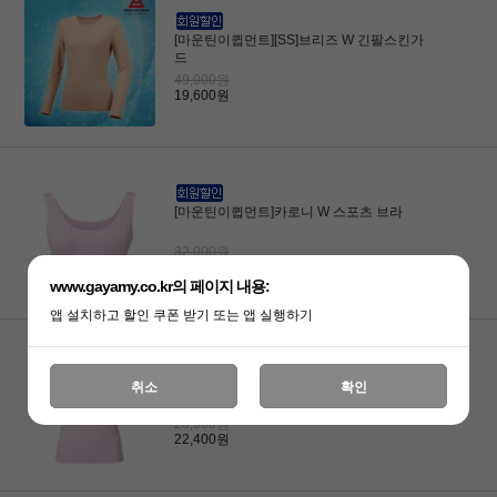
[마운틴이큅먼트][SS]브리즈 W 긴팔스킨가
드
49,000원
19,600원
[마운틴이큅먼트]카로니 W 스포츠 브라
32,000원
25,600원
www.gayamy.co.kr의 페이지 내용:
앱 설치하고 할인 쿠폰 받기 또는 앱 실행하기
[마운틴이큅먼트]카로니 W 런닝
취소
확인
28,000원
22,400원