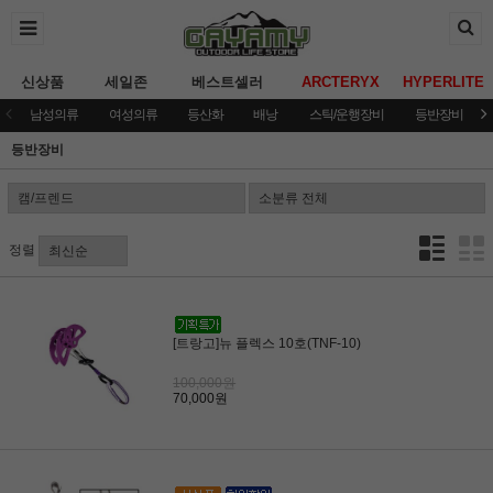
신상품
세일존
베스트셀러
ARCTERYX
HYPERLITE
남성의류
여성의류
등산화
배낭
스틱/운행장비
등반장비
등반장비
정렬
[트랑고]뉴 플렉스 10호(TNF-10)
100,000원
70,000원